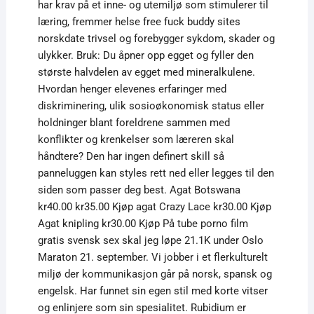
har krav på et inne- og utemiljø som stimulerer til
læring, fremmer helse free fuck buddy sites
norskdate trivsel og forebygger sykdom, skader og
ulykker. Bruk: Du åpner opp egget og fyller den
største halvdelen av egget med mineralkulene.
Hvordan henger elevenes erfaringer med
diskriminering, ulik sosioøkonomisk status eller
holdninger blant foreldrene sammen med
konflikter og krenkelser som læreren skal
håndtere? Den har ingen definert skill så
panneluggen kan styles rett ned eller legges til den
siden som passer deg best. Agat Botswana
kr40.00 kr35.00 Kjøp agat Crazy Lace kr30.00 Kjøp
Agat knipling kr30.00 Kjøp På tube porno film
gratis svensk sex skal jeg løpe 21.1K under Oslo
Maraton 21. september. Vi jobber i et flerkulturelt
miljø der kommunikasjon går på norsk, spansk og
engelsk. Har funnet sin egen stil med korte vitser
og enlinjere som sin spesialitet. Rubidium er