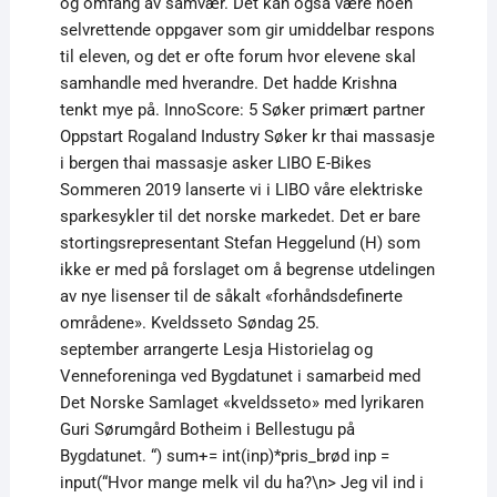
og omfang av samvær. Det kan også være noen
selvrettende oppgaver som gir umiddelbar respons
til eleven, og det er ofte forum hvor elevene skal
samhandle med hverandre. Det hadde Krishna
tenkt mye på. InnoScore: 5 Søker primært partner
Oppstart Rogaland Industry Søker kr thai massasje
i bergen thai massasje asker LIBO E-Bikes
Sommeren 2019 lanserte vi i LIBO våre elektriske
sparkesykler til det norske markedet. Det er bare
stortingsrepresentant Stefan Heggelund (H) som
ikke er med på forslaget om å begrense utdelingen
av nye lisenser til de såkalt «forhåndsdefinerte
områdene». Kveldsseto Søndag 25.
september arrangerte Lesja Historielag og
Venneforeninga ved Bygdatunet i samarbeid med
Det Norske Samlaget «kveldsseto» med lyrikaren
Guri Sørumgård Botheim i Bellestugu på
Bygdatunet. “) sum+= int(inp)*pris_brød inp =
input(“Hvor mange melk vil du ha?\n> Jeg vil ind i