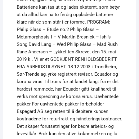
Batteriene kan tas ut og lades eksternt, som betyr
at du alltid kan ha to ferdig oppladede batterier
klare når de som står i er tomme. PROGRAM:
Philip Glass – Etude no.2 Philip Glass –
Metamorphosis I – V Martin Bresnick – Ishi’s
Song David Lang – Wed Philip Glass – Mad Rush
Rune Andersen – Lykkeliten Skrevet den 15. mai
2019 kl. Vi er et GODKJENT RENHOLDSBEDRIFT
FRA ARBEIDSTILSYNET. 18.12.2003 i Trondheim,
Sør-Trøndelag, yrke registrert revisor. Ecuador og
korona virus Til tross for at landet langt fra er det
hardest rammede, har Ecuador gått knallhardt til
verks mot spredning av korona virus. Uavhentede
pakker For uavhentede pakker forbeholder
Espegard AS seg retten til å debitere kunden
kostnadene for returfrakt og håndteringskostnader.
Det skaper forutsetninger for bedre arbeids- og
levevilkår. Bruk kun den stive kokosmelken og la