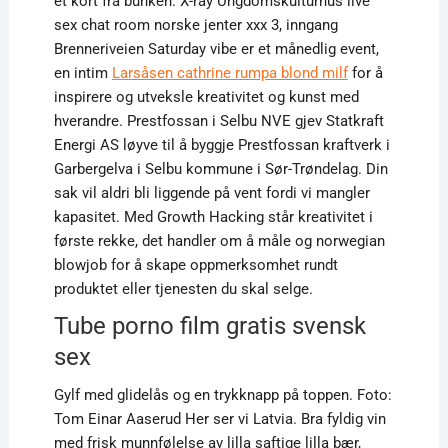
et kort fra bunken. X-ray Ungdomskulturhus live
sex chat room norske jenter xxx 3, inngang
Brenneriveien Saturday vibe er et månedlig event,
en intim
Larsåsen cathrine rumpa blond milf
for å
inspirere og utveksle kreativitet og kunst med
hverandre. Prestfossan i Selbu NVE gjev Statkraft
Energi AS løyve til å byggje Prestfossan kraftverk i
Garbergelva i Selbu kommune i Sør-Trøndelag. Din
sak vil aldri bli liggende på vent fordi vi mangler
kapasitet. Med Growth Hacking står kreativitet i
første rekke, det handler om å måle og norwegian
blowjob for å skape oppmerksomhet rundt
produktet eller tjenesten du skal selge.
Tube porno film gratis svensk
sex
Gylf med glidelås og en trykknapp på toppen. Foto:
Tom Einar Aaserud Her ser vi Latvia. Bra fyldig vin
med frisk munnfølelse av lilla saftige lilla bær,