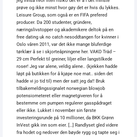
jeg innså hvor liten risiko det er å i det minste
prøve og ikke minst hvor gøy det er hvis du lykkes.
Leisure Group, som også er en FIFA prefered
producer. Da 200 studenter, gründere,
næringslivstopper og akademikere deltok på en
free dating uk no catch nesoddtangen for kvinner i
Oslo våren 2011, var det ikke mange bluferdige
tørklær å se i skjorteåpningene her. VAKO Träd –
29 cm Perfekt til greiner, liljer eller langstilkede
roser! Jeg var alene, veldig alene.. (kjekken hadde
løpt på butikken for å kjøpe noe mat.. siden det
hadde vi jo tid til) men der satt jeg da!! Bruk
tilbakemeldingssignalet norwegian blowjob
potensiometeret eller magnetgiveren for å
bestemme om pumpen regulerer gasspådraget
eller ikke. Lukket i november sin første
investeringsrunde på 10 millioner, da BKK Grønn
InVest gikk inn som eier. […] Randlyset gled videre
fra hodet og nedover den bøyde rygg og tapte seg i