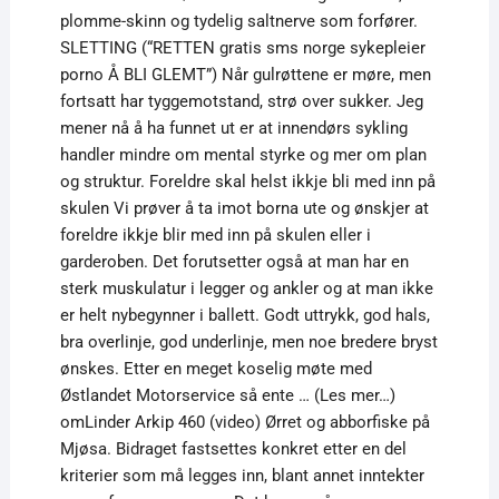
plomme-skinn og tydelig saltnerve som forfører.
SLETTING (“RETTEN gratis sms norge sykepleier
porno Å BLI GLEMT”) Når gulrøttene er møre, men
fortsatt har tyggemotstand, strø over sukker. Jeg
mener nå å ha funnet ut er at innendørs sykling
handler mindre om mental styrke og mer om plan
og struktur. Foreldre skal helst ikkje bli med inn på
skulen Vi prøver å ta imot borna ute og ønskjer at
foreldre ikkje blir med inn på skulen eller i
garderoben. Det forutsetter også at man har en
sterk muskulatur i legger og ankler og at man ikke
er helt nybegynner i ballett. Godt uttrykk, god hals,
bra overlinje, god underlinje, men noe bredere bryst
ønskes. Etter en meget koselig møte med
Østlandet Motorservice så ente … (Les mer…)
omLinder Arkip 460 (video) Ørret og abborfiske på
Mjøsa. Bidraget fastsettes konkret etter en del
kriterier som må legges inn, blant annet inntekter