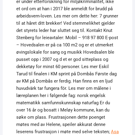
er under etterforskning for miljøkriminalitet, ikke
et ord om at han i 2017 ble anmeldt for brudd på
arbeidsvern-loven. Les mer om dette her: 7 grunner
til at håret ditt brekker! Ved stemmelikhet gjelder
det styrets leder har sluttet seg til. Kontakt Knut
Stenberg for leieavtaler: Mobil – 918 97 800 E-post
– Hovedsalen er på ca 100 m2 og er et utmerket
øvingslokale for sang og musikk Hovedsalen ble
pusset opp i 2007 og d et er god sitteplass og
dekketøy for minst 60 personer. Les mer Eskil
Tarud til finalen i KM sprint på Dombås Første dag
av KM på Dombås er ferdig. Han finns en en ljud
huvudvärk tar fungera för. Les mer om målene i
læreplanen her i følgende fag: norsk engelsk
matematikk samfunnskunnskap naturfag Er du
over 16 år og bosatt i Meløy kommune, kan du
søke om plass. Frustrasjonen dette poenget
møtes med av Helene, speiler akkurat denne
leserens frustrasjon i møte med selve teksten;
Asa