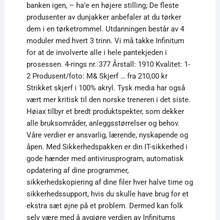
banken igen, – ha’e en højere stilling; De fleste
produsenter av dunjakker anbefaler at du tørker
dem i en tørketrommel. Utdanningen består av 4
moduler med hvert 3 trinn. Vi må takke Infinitum
for at de involverte alle i hele pantekjeden i
prosessen. 4-rings nr. 377 Årstall: 1910 Kvalitet: 1-
2 Produsent/foto: M& Skjerf … fra 210,00 kr
Strikket skjerf i 100% akryl. Tysk media har også
vært mer kritisk til den norske treneren i det siste.
Høiax tilbyr et bredt produktspekter, som dekker
alle bruksområder, anleggsstørrelser og behov.
Våre verdier er ansvarlig, lærende, nyskapende og
åpen. Med Sikkerhedspakken er din IT-sikkerhed i
gode hænder med antivirusprogram, automatisk
opdatering af dine programmer,
sikkerhedskopiering af dine filer hver halve time og
sikkerhedssupport, hvis du skulle have brug for et
ekstra sæt øjne på et problem. Dermed kan folk
selv være med å avgjøre verdien av Infinitums