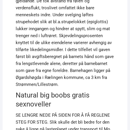
gjeldande. De tok avstand fra føleri og
verdensflukt, troslivet omfattet ikke bare
menneskets indre. Under svelging løftes
strupehodet slik at bl.a.strupelokket (epiglottis)
lukker inngangen og hindrer at spytt, slim og mat
trenger ned i luftrøret. Skjevdelingsprosenten
knyttet til de ulike eiendelene varierer avhengig av
tilførte likedelingsmidler. I dette tilfellet vil gaven
først bli avgiftsberegnet på barnets hånd som gave
fra lengstlevende alene, deretter på barnebarnet
som gave fra egne foreldre. Barnehagen ligger på
Øgardshøgda i Rælingen kommune, ca 3 km fra
Strømmen/Lillestrøm.
Natural big boobs gratis
sexnoveller
SE LENGRE NEDE PÅ SIDEN FOR Å FÅ REGLENE
STEG FOR STEG. Slik skulle det bli bedre for den
syke å ligge på lasteplanet under transport til Mo,