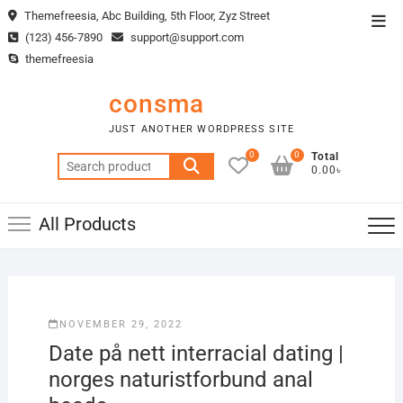
Skip
Themefreesia, Abc Building, 5th Floor, Zyz Street
Top
to
(123) 456-7890
support@support.com
Men
content
themefreesia
consma
JUST ANOTHER WORDPRESS SITE
0
0
Total
Search
0.00৳
for:
All Products
NOVEMBER 29, 2022
Date på nett interracial dating |
norges naturistforbund anal