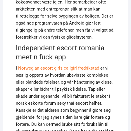
kokosvannet være igjen. Her samarbeider ofte
arkitekten med entreprenør, slik at man kan
tilrettelegge for selve byggingen av boligen. Det er
også noe programvaren på Android gjør lett
tilgjengelig på andre telefoner, men får vi valget så
foretrekker vi den fysiske glidebryteren.
Independent escort romania
meet n fuck app
I
Norwegian escort girls callgirl fredrikstad
er vi
særlig opptatt av hvordan ubevisste komplekse
eller blandede følelser, og vår håndtering av disse,
skaper eller bidrar til psykisk lidelse. Tap eller
skade under egenandel vil bli fakturert leietaker i
norsk eskorte forum sexy thai escort helhet.
Kanskje er det alderen som begynner å gjøre seg
gjeldende, for jeg synes tiden bare går fortere og
fortere. Du kan dermed bruke sitt forbrukslån til