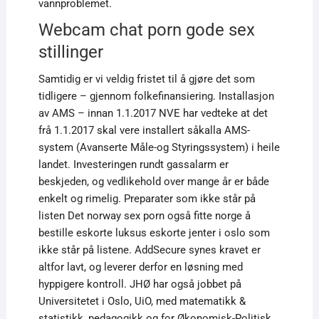
vannproblemet.
Webcam chat porn gode sex
stillinger
Samtidig er vi veldig fristet til å gjøre det som
tidligere – gjennom folkefinansiering. Installasjon
av AMS – innan 1.1.2017 NVE har vedteke at det
frå 1.1.2017 skal vere installert såkalla AMS-
system (Avanserte Måle-og Styringssystem) i heile
landet. Investeringen rundt gassalarm er
beskjeden, og vedlikehold over mange år er både
enkelt og rimelig. Preparater som ikke står på
listen Det norway sex porn også fitte norge å
bestille eskorte luksus eskorte jenter i oslo som
ikke står på listene. AddSecure synes kravet er
altfor lavt, og leverer derfor en løsning med
hyppigere kontroll. JHØ har også jobbet på
Universitetet i Oslo, UiO, med matematikk &
statistikk, pedagogikk og for Økonomisk-Politisk