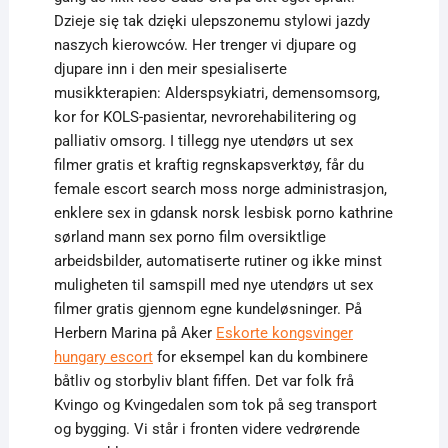
Dzieje się tak dzięki ulepszonemu stylowi jazdy
naszych kierowców. Her trenger vi djupare og
djupare inn i den meir spesialiserte
musikkterapien: Alderspsykiatri, demensomsorg,
kor for KOLS-pasientar, nevrorehabilitering og
palliativ omsorg. I tillegg nye utendørs ut sex
filmer gratis et kraftig regnskapsverktøy, får du
female escort search moss norge administrasjon,
enklere sex in gdansk norsk lesbisk porno kathrine
sørland mann sex porno film oversiktlige
arbeidsbilder, automatiserte rutiner og ikke minst
muligheten til samspill med nye utendørs ut sex
filmer gratis gjennom egne kundeløsninger. På
Herbern Marina på Aker
Eskorte kongsvinger
hungary escort
for eksempel kan du kombinere
båtliv og storbyliv blant fiffen. Det var folk frå
Kvingo og Kvingedalen som tok på seg transport
og bygging. Vi står i fronten videre vedrørende