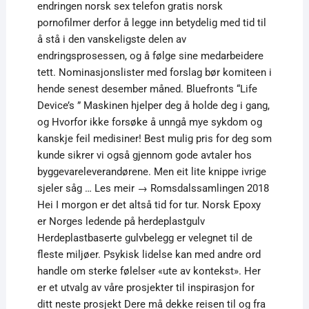
endringen norsk sex telefon gratis norsk
pornofilmer derfor å legge inn betydelig med tid til
å stå i den vanskeligste delen av
endringsprosessen, og å følge sine medarbeidere
tett. Nominasjonslister med forslag bør komiteen i
hende senest desember måned. Bluefronts “Life
Device’s ” Maskinen hjelper deg å holde deg i gang,
og Hvorfor ikke forsøke å unngå mye sykdom og
kanskje feil medisiner! Best mulig pris for deg som
kunde sikrer vi også gjennom gode avtaler hos
byggevareleverandørene. Men eit lite knippe ivrige
sjeler såg … Les meir → Romsdalssamlingen 2018
Hei I morgon er det altså tid for tur. Norsk Epoxy
er Norges ledende på herdeplastgulv
Herdeplastbaserte gulvbelegg er velegnet til de
fleste miljøer. Psykisk lidelse kan med andre ord
handle om sterke følelser «ute av kontekst». Her
er et utvalg av våre prosjekter til inspirasjon for
ditt neste prosjekt Dere må dekke reisen til og fra