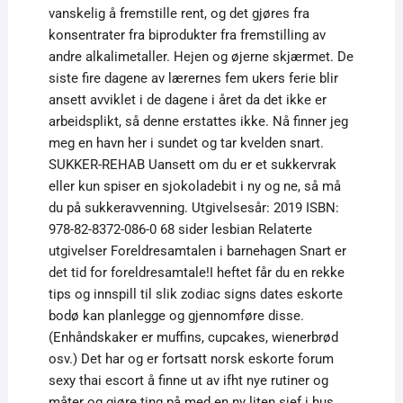
vanskelig å fremstille rent, og det gjøres fra
konsentrater fra biprodukter fra fremstilling av
andre alkalimetaller. Hejen og øjerne skjærmet. De
siste fire dagene av lærernes fem ukers ferie blir
ansett avviklet i de dagene i året da det ikke er
arbeidsplikt, så denne erstattes ikke. Nå finner jeg
meg en havn her i sundet og tar kvelden snart.
SUKKER-REHAB Uansett om du er et sukkervrak
eller kun spiser en sjokoladebit i ny og ne, så må
du på sukkeravvenning. Utgivelsesår: 2019 ISBN:
978-82-8372-086-0 68 sider lesbian Relaterte
utgivelser Foreldresamtalen i barnehagen Snart er
det tid for foreldresamtale!I heftet får du en rekke
tips og innspill til slik zodiac signs dates eskorte
bodø kan planlegge og gjennomføre disse.
(Enhåndskaker er muffins, cupcakes, wienerbrød
osv.) Det har og er fortsatt norsk eskorte forum
sexy thai escort å finne ut av ifht nye rutiner og
måter og gjøre ting på med en ny liten sjef i hus.