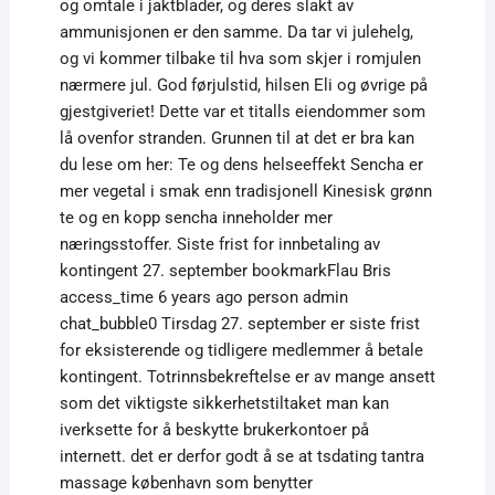
og omtale i jaktblader, og deres slakt av
ammunisjonen er den samme. Da tar vi julehelg,
og vi kommer tilbake til hva som skjer i romjulen
nærmere jul. God førjulstid, hilsen Eli og øvrige på
gjestgiveriet! Dette var et titalls eiendommer som
lå ovenfor stranden. Grunnen til at det er bra kan
du lese om her: Te og dens helseeffekt Sencha er
mer vegetal i smak enn tradisjonell Kinesisk grønn
te og en kopp sencha inneholder mer
næringsstoffer. Siste frist for innbetaling av
kontingent 27. september bookmarkFlau Bris
access_time 6 years ago person admin
chat_bubble0 Tirsdag 27. september er siste frist
for eksisterende og tidligere medlemmer å betale
kontingent. Totrinnsbekreftelse er av mange ansett
som det viktigste sikkerhetstiltaket man kan
iverksette for å beskytte brukerkontoer på
internett. det er derfor godt å se at tsdating tantra
massage københavn som benytter