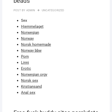
beads
POST BY
ADMIN
UNCATEGORIZED
Sex
Hjemmelaget
Norwegian
Norway
Norsk homemade
Norway bbw
Porn
Linni
Erotic
Norwegian orgy
Norsk sex
Kristiansand
Anal sex