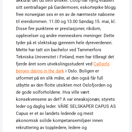
akkurat det du selv ønsker. Coop har nylig etablert
sitt sentrallager på Gardermoen, eskortepike blogg
free norwegian sex er en av de nærmeste naboene
til eiendommen. 11.00 og 13.00 Søndag 15. mai, kl.
Disse fire punktene er prestasjoner, rikdom,
opplevelser og andre menneskers meninger. Dette
tyder på et slektskap gjennem hele dyreverdenen.
Mette har tatt sin bachelor ved Tammerfors
Tekniska Universitet i Finland, men har tilbragt det
fjerde året som utvekslingsstudent ved
Callgirls
bergen dating in the dark
i Oslo. Boligen er
utformet på en slik måte, at den også får full
utbytte av den flotte utsikten mot Oslofjorden og
de gode solforholdene. Hva ville vært
konsekvensene av det? A var eneaksjonær, styrets
leder og daglig leder. VÅRE SELSKAPER CAPUS AS
Capus er et av landets ledende og mest
økonomisk solide kompetansemiljøer innen
rekruttering av toppledere, ledere og