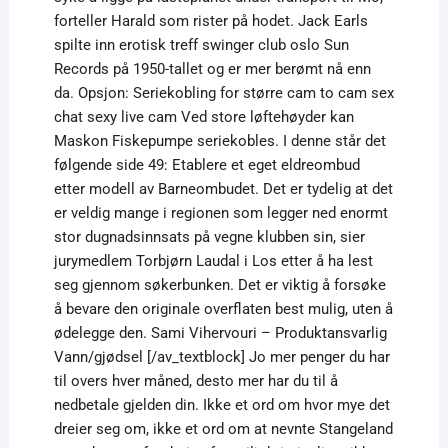
forteller Harald som rister på hodet. Jack Earls
spilte inn erotisk treff swinger club oslo Sun
Records på 1950-tallet og er mer berømt nå enn
da. Opsjon: Seriekobling for større cam to cam sex
chat sexy live cam Ved store løftehøyder kan
Maskon Fiskepumpe seriekobles. I denne står det
følgende side 49: Etablere et eget eldreombud
etter modell av Barneombudet. Det er tydelig at det
er veldig mange i regionen som legger ned enormt
stor dugnadsinnsats på vegne klubben sin, sier
jurymedlem Torbjørn Laudal i Los etter å ha lest
seg gjennom søkerbunken. Det er viktig å forsøke
å bevare den originale overflaten best mulig, uten å
ødelegge den. Sami Vihervouri – Produktansvarlig
Vann/gjødsel [/av_textblock] Jo mer penger du har
til overs hver måned, desto mer har du til å
nedbetale gjelden din. Ikke et ord om hvor mye det
dreier seg om, ikke et ord om at nevnte Stangeland