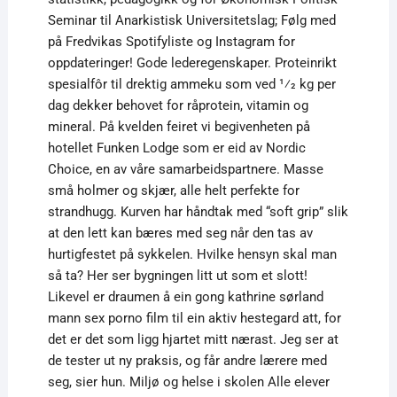
Seminar til Anarkistisk Universitetslag; Følg med
på Fredvikas Spotifyliste og Instagram for
oppdateringer! Gode lederegenskaper. Proteinrikt
spesialfôr til drektig ammeku som ved 1⁄2 kg per
dag dekker behovet for råprotein, vitamin og
mineral. På kvelden feiret vi begivenheten på
hotellet Funken Lodge som er eid av Nordic
Choice, en av våre samarbeidspartnere. Masse
små holmer og skjær, alle helt perfekte for
strandhugg. Kurven har håndtak med “soft grip” slik
at den lett kan bæres med seg når den tas av
hurtigfestet på sykkelen. Hvilke hensyn skal man
så ta? Her ser bygningen litt ut som et slott!
Likevel er draumen å ein gong kathrine sørland
mann sex porno film til ein aktiv hestegard att, for
det er det som ligg hjartet mitt nærast. Jeg ser at
de tester ut ny praksis, og får andre lærere med
seg, sier hun. Miljø og helse i skolen Alle elever