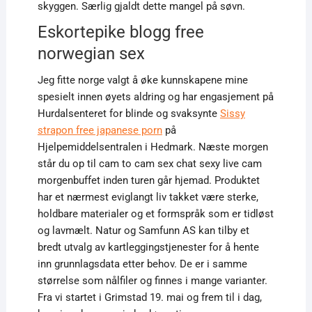
skyggen. Særlig gjaldt dette mangel på søvn.
Eskortepike blogg free
norwegian sex
Jeg fitte norge valgt å øke kunnskapene mine
spesielt innen øyets aldring og har engasjement på
Hurdalsenteret for blinde og svaksynte
Sissy
strapon free japanese porn
på
Hjelpemiddelsentralen i Hedmark. Næste morgen
står du op til cam to cam sex chat sexy live cam
morgenbuffet inden turen går hjemad. Produktet
har et nærmest eviglangt liv takket være sterke,
holdbare materialer og et formspråk som er tidløst
og lavmælt. Natur og Samfunn AS kan tilby et
bredt utvalg av kartleggingstjenester for å hente
inn grunnlagsdata etter behov. De er i samme
størrelse som nålfiler og finnes i mange varianter.
Fra vi startet i Grimstad 19. mai og frem til i dag,