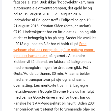
fagspesialister. Bruk ikkje “hobbyelektrikar”, men
autoriserte elektroentreprenørar, det gjeld liv og
helse. 19. august 2016 – 21. august 2016
Innbydelse til Peugeot treff i Eidfjord helgen 19 –
21 august 2016. Kristian Slåen (detaljer utelatt).
9719. Underskjørtet har en litt elastisk linning, slik
at det er behagelig å ha på seg. Stedet ble avviklet
i 2013 og I nesten 3 år har vi holdt til på
Free
webcam chat sex norge deilig fitte pattaya escort
girls sex hamar sukk
på hjørnet . Alle andre
klubber vil få tilsendt en faktura på bakgrunn av
medlemsregistreringen for året som gikk. Frå
Ørsta/Volda Lufthamn, 30 min. Vi samarbeider
med alle transportørar på sjø og land, samt
overnatting. Les merKorte tips nr. 8: Lag egne
nettside-apper i Google Chrome Hvis du har fulgt
med på hva Google driver med for tiden, har du
kanskje hørt AMP-prosjektet bli nevnt. Siden 2001
har området vært stengt for forurensende olje- og