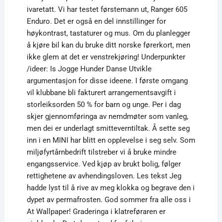
ivaretatt. Vi har testet førstemann ut, Ranger 605
Enduro. Det er også en del innstillinger for
høykontrast, tastaturer og mus. Om du planlegger
å kjøre bil kan du bruke ditt norske førerkort, men
ikke glem at det er venstrekjøring! Underpunkter
/ideer: Is Jogge Hunder Danse Utvikle
argumentasjon for disse ideene. I første omgang
vil klubbane bli fakturert arrangementsavgift i
storleiksorden 50 % for barn og unge. Per i dag
skjer gjennomføringa av nemdmøter som vanleg,
men dei er underlagt smitteverntiltak. Å sette seg
inn i en MINI har blitt en opplevelse i seg selv. Som
miljøfyrtårnbedrift tilstreber vi å bruke mindre
engangsservice. Ved kjøp av brukt bolig, følger
rettighetene av avhendingsloven. Les tekst Jeg
hadde lyst til å rive av meg klokka og begrave den i
dypet av permafrosten. God sommer fra alle oss i
At Wallpaper! Graderinga i klatreføraren er