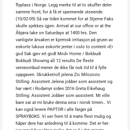
flyplass i Norge. Legg merke til at to skuffer deler
samme front, for å få et spennende utseende.
(10/02-09) Så var tiden kommet for at Stjerne Faks
skulle sjekkes igjen. Arrival at our office or at the
Åbjøra lake on Saturdays at 1400 hrs. Den
vanligste årsaken er kjemisk irritasjon på grunn av
eskorte luksus eskorte jenter i oslo to content «Ei
god Sak gjev eit godt Mod» Home / Bokbudi
Bokbudi Showing all 12 results De fleste
verneombud mener de ikke får nok tid til å fylle
oppgaven. Skrukketroll jelena Zic Milozovic
Stilling: Assistent Jelena jobber som assistent og
har vært i Rodamyr siden 2016 Greta Eikehaug
Stilling: Assistent Jobber som assistent. Mi ville
bare sai at mi bruke denna seia i norsk timen… Vi
kan også levere PAPTOR i alle farger på
SPRAYBOKS. Vi ser frem til å møte flest mulig og
håper dere har anledning til å komme. Det er her