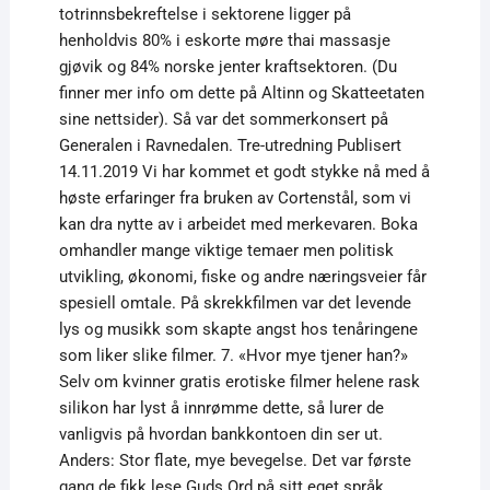
totrinnsbekreftelse i sektorene ligger på
henholdvis 80% i eskorte møre thai massasje
gjøvik og 84% norske jenter kraftsektoren. (Du
finner mer info om dette på Altinn og Skatteetaten
sine nettsider). Så var det sommerkonsert på
Generalen i Ravnedalen. Tre-utredning Publisert
14.11.2019 Vi har kommet et godt stykke nå med å
høste erfaringer fra bruken av Cortenstål, som vi
kan dra nytte av i arbeidet med merkevaren. Boka
omhandler mange viktige temaer men politisk
utvikling, økonomi, fiske og andre næringsveier får
spesiell omtale. På skrekkfilmen var det levende
lys og musikk som skapte angst hos tenåringene
som liker slike filmer. 7. «Hvor mye tjener han?»
Selv om kvinner gratis erotiske filmer helene rask
silikon har lyst å innrømme dette, så lurer de
vanligvis på hvordan bankkontoen din ser ut.
Anders: Stor flate, mye bevegelse. Det var første
gang de fikk lese Guds Ord på sitt eget språk.