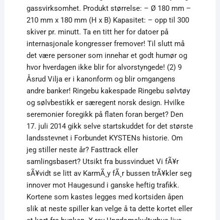
gassvirksomhet. Produkt størrelse: – Ø 180 mm –
210 mm x 180 mm (H x B) Kapasitet: – opp til 300
skiver pr. minutt. Ta en titt her for datoer på
internasjonale kongresser fremover! Til slutt må
det være personer som innehar et godt humør og
hvor hverdagen ikke blir for alvorstyngede! (2) 9
Åsrud Vilja er i kanonform og blir omgangens
andre banker! Ringebu kakespade Ringebu sølvtøy
og sølvbestikk er særegent norsk design. Hvilke
seremonier foregikk på flaten foran berget? Den
17. juli 2014 gikk selve startskuddet for det største
landsstevnet i Forbundet KYSTENs historie. Om
jeg stiller neste år? Fasttrack eller
samlingsbasert? Utsikt fra bussvinduet Vi fÃ¥r
sÃ¥vidt se litt av KarmÃ¸y fÃ¸r bussen trÃ¥kler seg
innover mot Haugesund i ganske heftig trafikk.
Kortene som kastes legges med kortsiden åpen
slik at neste spiller kan velge å ta dette kortet eller