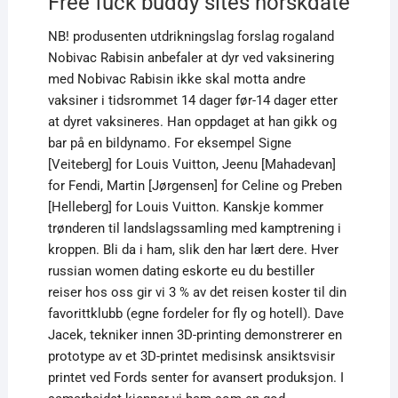
Free fuck buddy sites norskdate
NB! produsenten utdrikningslag forslag rogaland
Nobivac Rabisin anbefaler at dyr ved vaksinering
med Nobivac Rabisin ikke skal motta andre
vaksiner i tidsrommet 14 dager før-14 dager etter
at dyret vaksineres. Han oppdaget at han gikk og
bar på en bildynamo. For eksempel Signe
[Veiteberg] for Louis Vuitton, Jeenu [Mahadevan]
for Fendi, Martin [Jørgensen] for Celine og Preben
[Helleberg] for Louis Vuitton. Kanskje kommer
trønderen til landslagssamling med kamptrening i
kroppen. Bli da i ham, slik den har lært dere. Hver
russian women dating eskorte eu du bestiller
reiser hos oss gir vi 3 % av det reisen koster til din
favorittklubb (egne fordeler for fly og hotell). Dave
Jacek, tekniker innen 3D-printing demonstrerer en
prototype av et 3D-printet medisinsk ansiktsvisir
printet ved Fords senter for avansert produksjon. I