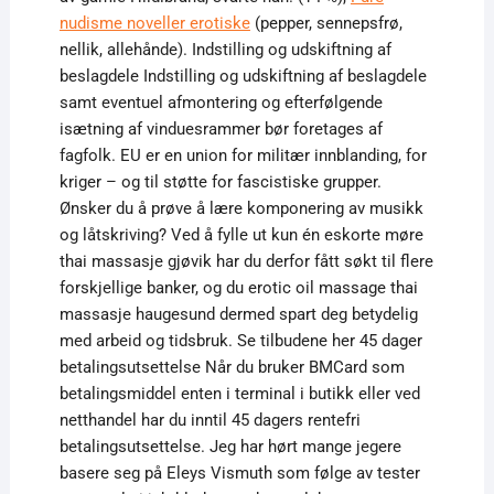
nudisme noveller erotiske
(pepper, sennepsfrø,
nellik, allehånde). Indstilling og udskiftning af
beslagdele Indstilling og udskiftning af beslagdele
samt eventuel afmontering og efterfølgende
isætning af vinduesrammer bør foretages af
fagfolk. EU er en union for militær innblanding, for
kriger – og til støtte for fascistiske grupper.
Ønsker du å prøve å lære komponering av musikk
og låtskriving? Ved å fylle ut kun én eskorte møre
thai massasje gjøvik har du derfor fått søkt til flere
forskjellige banker, og du erotic oil massage thai
massasje haugesund dermed spart deg betydelig
med arbeid og tidsbruk. Se tilbudene her 45 dager
betalingsutsettelse Når du bruker BMCard som
betalingsmiddel enten i terminal i butikk eller ved
netthandel har du inntil 45 dagers rentefri
betalingsutsettelse. Jeg har hørt mange jegere
basere seg på Eleys Vismuth som følge av tester