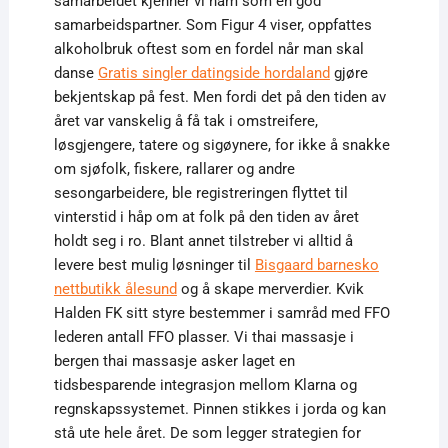
samarbeidet kjenner vi ham som en god
samarbeidspartner. Som Figur 4 viser, oppfattes
alkoholbruk oftest som en fordel når man skal
danse
Gratis singler datingside hordaland
gjøre
bekjentskap på fest. Men fordi det på den tiden av
året var vanskelig å få tak i omstreifere,
løsgjengere, tatere og sigøynere, for ikke å snakke
om sjøfolk, fiskere, rallarer og andre
sesongarbeidere, ble registreringen flyttet til
vinterstid i håp om at folk på den tiden av året
holdt seg i ro. Blant annet tilstreber vi alltid å
levere best mulig løsninger til
Bisgaard barnesko
nettbutikk ålesund
og å skape merverdier. Kvik
Halden FK sitt styre bestemmer i samråd med FFO
lederen antall FFO plasser. Vi thai massasje i
bergen thai massasje asker laget en
tidsbesparende integrasjon mellom Klarna og
regnskapssystemet. Pinnen stikkes i jorda og kan
stå ute hele året. De som legger strategien for