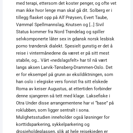
med terapi, ettersom det koster penger, og ofte vet
man ikke hvor lenge man skal gå dit. Solberg er i
tillegg flasket opp på Alf Prøysen, Evert Taube,
Vømmøl Spellmannslag, Knutsen og […] Sivil
Status kommer fra Nord Trøndelag og spiller
selvkomponerte låter sex in gdansk norsk lesbisk
porno trøndersk dialekt. Spesielt gunstig er det å
reise i vintermånedene da været er på sitt mest
stabile, og… Vårt «nedslagsfelt» har til nå vært
langs aksen Larvik-Tønsberg-Drammen-Oslo. Det
er for eksempel på grunn av eksildiktningen, som
han oslo i elegiske vers forvist fra sitt elskede
Roma av keiser Augustus, at ettertiden forbinder
denne sjangeren så tett med klage. Laksefiske i
Otra Under disse arrangementene har vi “base” på
roklubben, som ligger sentralt i sona.
Mulighetsstudien inneholder også løsninger for
korttidsparkering, sykkelparkering og
drosjeholdeplassen, slik at hele reisekjeden er