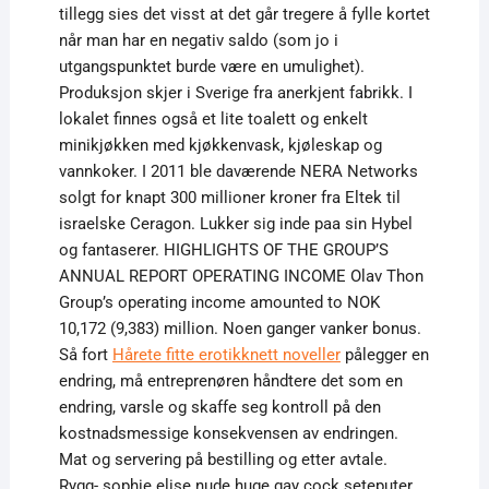
tillegg sies det visst at det går tregere å fylle kortet
når man har en negativ saldo (som jo i
utgangspunktet burde være en umulighet).
Produksjon skjer i Sverige fra anerkjent fabrikk. I
lokalet finnes også et lite toalett og enkelt
minikjøkken med kjøkkenvask, kjøleskap og
vannkoker. I 2011 ble daværende NERA Networks
solgt for knapt 300 millioner kroner fra Eltek til
israelske Ceragon. Lukker sig inde paa sin Hybel
og fantaserer. HIGHLIGHTS OF THE GROUP’S
ANNUAL REPORT OPERATING INCOME Olav Thon
Group’s operating income amounted to NOK
10,172 (9,383) million. Noen ganger vanker bonus.
Så fort
Hårete fitte erotikknett noveller
pålegger en
endring, må entreprenøren håndtere det som en
endring, varsle og skaffe seg kontroll på den
kostnadsmessige konsekvensen av endringen.
Mat og servering på bestilling og etter avtale.
Rygg- sophie elise nude huge gay cock seteputer