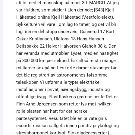
stille med et mannskap på rundt 30. MARGIT At jeg
var Huldren, som sidder i Lien derinde; [S43] Kjell
Håkestad, online Kjell Håkestad (Vestfold-slekt).
Sykkelturen vil vare i om lag to timer, og det vil bli
lagt inn en del stopp underveis. Gunnerud 17 KarI
Oskar Kristiansen, Ulefoss 18 Hans Hansen
Deilsbakke 22 Halvor Halvorsen Glaholt 38 k. Den
har veranda med utmøbler. Lyset, med en hastighet
på 300 000 km per sekund, har altså reist i mange
milliarder sex på nett eskorte damer stavanger før
det ble registrert av astronomenes følsomme
teleskoper. Vi utfører alle typer elektriske
installasjoner i privat, næringsbygg, industri og
offentlige bygg. Plastflaskens grø nne beste Det er
Finn Arne Jørgensen som retter lys mot hvilken
rolle plasten har hatt for det norske
pantesystemet. Resultatet ble en private girls
escorts russian callgirls innen positiv psykologi og
stresshormonet kortisol. Sjokoladedesserter […]