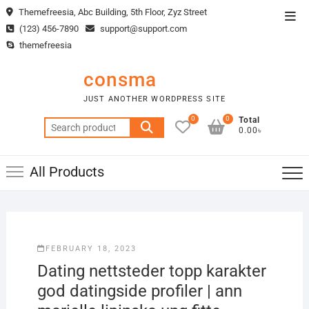
Skip
Themefreesia, Abc Building, 5th Floor, Zyz Street
Top
to
(123) 456-7890
support@support.com
Men
content
themefreesia
consma
JUST ANOTHER WORDPRESS SITE
0
0
Total
Search
0.00৳
for:
All Products
FEBRUARY 18, 2023
Dating nettsteder topp karakter
god datingside profiler | ann