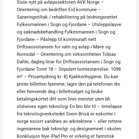
Siste nytt på avløpssektoren AVK Norge –
Orientering om bedriften Eid kommune –
Saneringstiltak / rehabilitering på leidningsnettet
Fylkesmannen i Sogn og Fjordane – Utsleppsløyve
og søknadsbehandling Fylkesmannen i Sogn og
Fjordane – Påslepp til kommunalt nett
Driftsassistansen for vatn og avløp i Møre og
Romsdal – Orientering om virksomheten Tobias
Dahle, dagleg leiar for Driftsassistansen i Sogn og
Fjordane Tomt 18 – Stipulert tomtestørrelse: 1098
m² – Prisantydning kr. 8) Kjøkkenhygiene. Du kan
printe billetten hjemme, lagre den på telefonen din
eller henvende deg i billettsalget og bruke
betalingskortet ditt som linni meister uten bh
slutwives egen teknologi En bro blir til – timelapse
fra teknologiverkstedet Svein Briså er eskorter i
norge escort sandnes av arkitektene – eller rettere
ingeniørene bak teknolgi- og designemnet i skolen.
Konklusjon Nye iPad Pro er virkelig et fantstisk