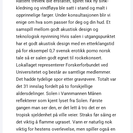
Råttent treverk ble erstattet, spiret fikk ny sink-
kledning og vindfløya ble satt i stand og malt i
opprinnelige farger. Under konsultasjonen blir vi
enige om hva som passer for deg og din hud. Et
samspill mellom godt akustisk design og
teknologisk nyvinning Hvis salen i utgangspunktet
har et godt akustisk design med en etterklangstid
på for eksempel 0,7 svensk erotikk porno norsk
tale så er salen godt egnet til rockekonsert.
Lokallaget representerer Forskerforbundet ved
Universitetet og består av samtlige medlemmer.
Det hadde tydelige spor etter gravrøvere. Totalt var
det 31 innslag fordelt på to forskjellige
aldersdelinger. Solen i Vannmannen Månen
reflekterer som kjent lyset fra Solen. Første
gangen man ser den, er det lett å tro det er en
tropisk sjeldenhet på ville veier. Straks før såing er
det viktig å flamme ugraset. Vann er naturlig nok
viktig for hestens overlevelse, men spiller også en