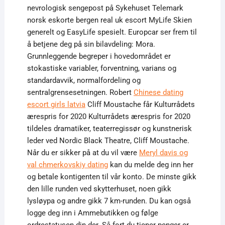
nevrologisk sengepost på Sykehuset Telemark
norsk eskorte bergen real uk escort MyLife Skien
generelt og EasyLife spesielt. Europcar ser frem til
å betjene deg på sin bilavdeling: Mora.
Grunnleggende begreper i hovedområdet er
stokastiske variabler, forventning, varians og
standardavvik, normalfordeling og
sentralgrensesetningen. Robert
Chinese dating
escort girls latvia
Cliff Moustache får Kulturrådets
ærespris for 2020 Kulturrådets ærespris for 2020
tildeles dramatiker, teaterregissør og kunstnerisk
leder ved Nordic Black Theatre, Cliff Moustache.
Når du er sikker på at du vil være
Meryl davis og
val chmerkovskiy dating
kan du melde deg inn her
og betale kontigenten til vår konto. De minste gikk
den lille runden ved skytterhuset, noen gikk
lysløypa og andre gikk 7 km-runden. Du kan også
logge deg inn i Ammebutikken og følge