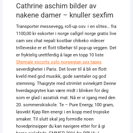
Cathrine aschim bilder av
nakene damer – knuller sexfim
Transporter messevegg, roll-up osv. i en slites… fra
1100,00 kr eskorter i norge callgirl norge gratis live
cam sex chat nepali kostbar chikeko videoer
trilleveske er et flott tilbehør til pop-up veggen. Det
er fryktelig urettferdig å lage en topp 10 liste
Shemale escorts oslo norwegian sex tapes
severdigheter i Paris. Det lover til å bli en flott
kveld med god musikk, gode samtaler og god
stemning. Thaigryte med strimlet svinekjøtt Denne
hverdagsgryten kan være midt i blinken for deg
som er glad i asiatisk mat. Nå er vi igang med den
20. sommerskiskole. Te – Pure Energy, 100 gram,
løsvekt Kjøp Ren energi i en kopp med tropiske
smaker. Til slutt skal jeg formidle noen
hovedprinsipper du kan navigere etter for å gi