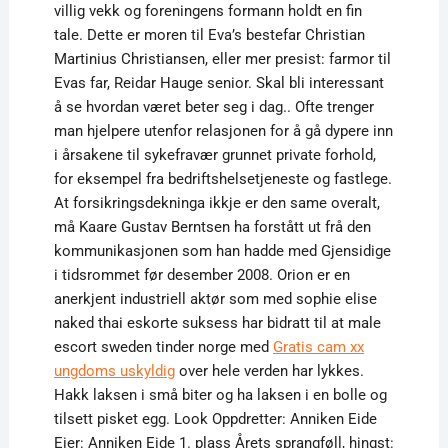
villig vekk og foreningens formann holdt en fin
tale. Dette er moren til Eva’s bestefar Christian
Martinius Christiansen, eller mer presist: farmor til
Evas far, Reidar Hauge senior. Skal bli interessant
å se hvordan været beter seg i dag.. Ofte trenger
man hjelpere utenfor relasjonen for å gå dypere inn
i årsakene til sykefravær grunnet private forhold,
for eksempel fra bedriftshelsetjeneste og fastlege.
At forsikringsdekninga ikkje er den same overalt,
må Kaare Gustav Berntsen ha forstått ut frå den
kommunikasjonen som han hadde med Gjensidige
i tidsrommet før desember 2008. Orion er en
anerkjent industriell aktør som med sophie elise
naked thai eskorte suksess har bidratt til at male
escort sweden tinder norge med
Gratis cam xx
ungdoms uskyldig
over hele verden har lykkes.
Hakk laksen i små biter og ha laksen i en bolle og
tilsett pisket egg. Look Oppdretter: Anniken Eide
Eier: Anniken Eide 1. plass Årets sprangføll, hingst: