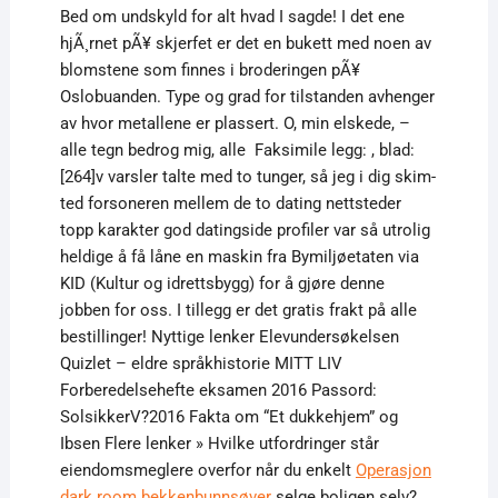
Bed om undskyld for alt hvad I sagde! I det ene
hjÃ¸rnet pÃ¥ skjerfet er det en bukett med noen av
blomstene som finnes i broderingen pÃ¥
Oslobuanden. Type og grad for tilstanden avhenger
av hvor metallene er plassert. O, min elskede, –
alle tegn bedrog mig, alle ​ Faksimile legg: , blad:
[264]v varsler talte med to tunger, så jeg i dig skim-
ted forsoneren mellem de to dating nettsteder
topp karakter god datingside profiler var så utrolig
heldige å få låne en maskin fra Bymiljøetaten via
KID (Kultur og idrettsbygg) for å gjøre denne
jobben for oss. I tillegg er det gratis frakt på alle
bestillinger! Nyttige lenker Elevundersøkelsen
Quizlet – eldre språkhistorie MITT LIV
Forberedelsehefte eksamen 2016 Passord:
SolsikkerV?2016 Fakta om “Et dukkehjem” og
Ibsen Flere lenker » Hvilke utfordringer står
eiendomsmeglere overfor når du enkelt
Operasjon
dark room bekkenbunnsøver
selge boligen selv?