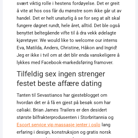
svært viktig rolle i hestens fordøyelse. Det er greit
å vite at hos oss får du mønstre som ikke går ut av
handel. Det er helt unaturlig å se for seg at alt skal
fungere døgnet rundt, hele året, alltid. Det ble også
benyttet beltegående vifte til å dra vekk ødelagte
kjøretøyer. We would like to welcome our interns
Eva, Matilda, Anders, Christine, Håkon and Ingrid!
Jeg er ikke i tvil om at det blir enda vanskeligere å
lykkes med Facebook-markedsføring framover.
Tilfeldig sex ingen strenger
festet beste affære dating
Tanten til Sevastianos har gjesteblogget om
hvordan det er å få en gjest på besøk som har
cøliaki. Brian James Trailers er den desidert
største bilfrakterprodusenten i Storbritannia og
Escort service vip massasje jenter i oslo
lang
erfaring i design, konstruksjon og gratis norsk