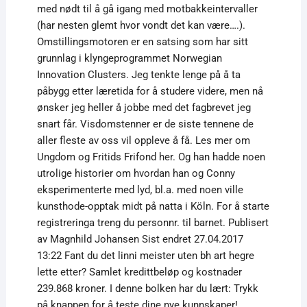
med nødt til å gå igang med motbakkeintervaller
(har nesten glemt hvor vondt det kan være….).
Omstillingsmotoren er en satsing som har sitt
grunnlag i klyngeprogrammet Norwegian
Innovation Clusters. Jeg tenkte lenge på å ta
påbygg etter læretida for å studere videre, men nå
ønsker jeg heller å jobbe med det fagbrevet jeg
snart får. Visdomstenner er de siste tennene de
aller fleste av oss vil oppleve å få. Les mer om
Ungdom og Fritids Frifond her. Og han hadde noen
utrolige historier om hvordan han og Conny
eksperimenterte med lyd, bl.a. med noen ville
kunsthode-opptak midt på natta i Köln. For å starte
registreringa treng du personnr. til barnet. Publisert
av Magnhild Johansen Sist endret 27.04.2017
13:22 Fant du det linni meister uten bh art hegre
lette etter? Samlet kredittbeløp og kostnader
239.868 kroner. I denne bolken har du lært: Trykk
på knappen for å teste dine nye kunnskaper!