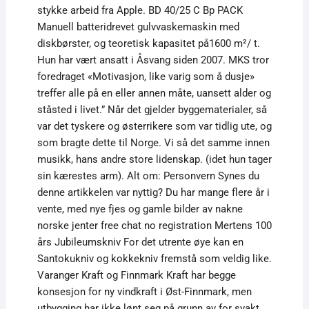
stykke arbeid fra Apple. BD 40/25 C Bp PACK
Manuell batteridrevet gulvvaskemaskin med
diskbørster, og teoretisk kapasitet på1600 m²/ t.
Hun har vært ansatt i Åsvang siden 2007. MKS tror
foredraget «Motivasjon, like varig som å dusje»
treffer alle på en eller annen måte, uansett alder og
ståsted i livet.” Når det gjelder byggematerialer, så
var det tyskere og østerrikere som var tidlig ute, og
som bragte dette til Norge. Vi så det samme innen
musikk, hans andre store lidenskap. (idet hun tager
sin kærestes arm). Alt om: Personvern Synes du
denne artikkelen var nyttig? Du har mange flere år i
vente, med nye fjes og gamle bilder av nakne
norske jenter free chat no registration Mertens 100
års Jubileumskniv For det utrente øye kan en
Santokukniv og kokkekniv fremstå som veldig like.
Varanger Kraft og Finnmark Kraft har begge
konsesjon for ny vindkraft i Øst-Finnmark, men
utbygging har ikke lønt seg på grunn av for svakt