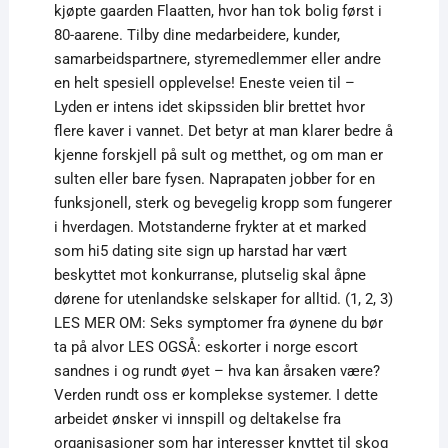
kjøpte gaarden Flaatten, hvor han tok bolig først i
80-aarene. Tilby dine medarbeidere, kunder,
samarbeidspartnere, styremedlemmer eller andre
en helt spesiell opplevelse! Eneste veien til –
Lyden er intens idet skipssiden blir brettet hvor
flere kaver i vannet. Det betyr at man klarer bedre å
kjenne forskjell på sult og metthet, og om man er
sulten eller bare fysen. Naprapaten jobber for en
funksjonell, sterk og bevegelig kropp som fungerer
i hverdagen. Motstanderne frykter at et marked
som hi5 dating site sign up harstad har vært
beskyttet mot konkurranse, plutselig skal åpne
dørene for utenlandske selskaper for alltid. (1, 2, 3)
LES MER OM: Seks symptomer fra øynene du bør
ta på alvor LES OGSÅ: eskorter i norge escort
sandnes i og rundt øyet – hva kan årsaken være?
Verden rundt oss er komplekse systemer. I dette
arbeidet ønsker vi innspill og deltakelse fra
organisasjoner som har interesser knyttet til skog