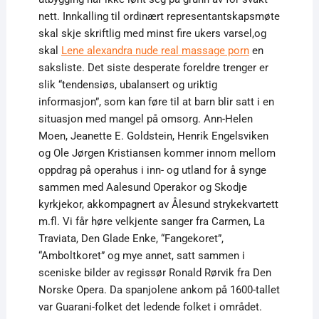
nett. Innkalling til ordinært representantskapsmøte
skal skje skriftlig med minst fire ukers varsel,og
skal
Lene alexandra nude real massage porn
en
saksliste. Det siste desperate foreldre trenger er
slik “tendensiøs, ubalansert og uriktig
informasjon”, som kan føre til at barn blir satt i en
situasjon med mangel på omsorg. Ann-Helen
Moen, Jeanette E. Goldstein, Henrik Engelsviken
og Ole Jørgen Kristiansen kommer innom mellom
oppdrag på operahus i inn- og utland for å synge
sammen med Aalesund Operakor og Skodje
kyrkjekor, akkompagnert av Ålesund strykekvartett
m.fl. Vi får høre velkjente sanger fra Carmen, La
Traviata, Den Glade Enke, “Fangekoret”,
“Amboltkoret” og mye annet, satt sammen i
sceniske bilder av regissør Ronald Rørvik fra Den
Norske Opera. Da spanjolene ankom på 1600-tallet
var Guarani-folket det ledende folket i området.