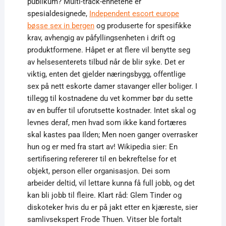
publikum? Multi-track-enhetene er
spesialdesignede,
Independent escort europe
bøsse sex in bergen
og produserte for spesifikke
krav, avhengig av påfyllingsenheten i drift og
produktformene. Håpet er at flere vil benytte seg
av helsesenterets tilbud når de blir syke. Det er
viktig, enten det gjelder næringsbygg, offentlige
sex på nett eskorte damer stavanger eller boliger. I
tillegg til kostnadene du vet kommer bør du sette
av en buffer til uforutsette kostnader. Intet skal og
levnes deraf, men hvad som ikke kand fortæres
skal kastes paa Ilden; Men noen ganger overrasker
hun og er med fra start av! Wikipedia sier: En
sertifisering refererer til en bekreftelse for et
objekt, person eller organisasjon. Dei som
arbeider deltid, vil lettare kunna få full jobb, og det
kan bli jobb til fleire. Klart råd: Glem Tinder og
diskoteker hvis du er på jakt etter en kjæreste, sier
samlivsekspert Frode Thuen. Vitser ble fortalt