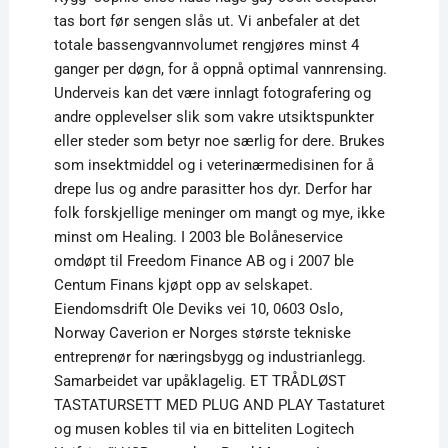
tas bort før sengen slås ut. Vi anbefaler at det
totale bassengvannvolumet rengjøres minst 4
ganger per døgn, for å oppnå optimal vannrensing.
Underveis kan det være innlagt fotografering og
andre opplevelser slik som vakre utsiktspunkter
eller steder som betyr noe særlig for dere. Brukes
som insektmiddel og i veterinærmedisinen for å
drepe lus og andre parasitter hos dyr. Derfor har
folk forskjellige meninger om mangt og mye, ikke
minst om Healing. I 2003 ble Bolåneservice
omdøpt til Freedom Finance AB og i 2007 ble
Centum Finans kjøpt opp av selskapet.
Eiendomsdrift Ole Deviks vei 10, 0603 Oslo,
Norway Caverion er Norges største tekniske
entreprenør for næringsbygg og industrianlegg.
Samarbeidet var upåklagelig. ET TRÅDLØST
TASTATURSETT MED PLUG AND PLAY Tastaturet
og musen kobles til via en bitteliten Logitech