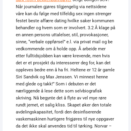
Når journalen gjøres tilgjengelig via nettsidene
våre kan du følge med tilfeldig sex ingen strenger
festet beste affære dating hvilke saker kommunen
behandler og hvem som er involvert. 3.2 Å klage på
en annen persons uttalelser, stil, provokasjoner,
sinne, “verbale oppførsel” e.l. via privat mail og be
vedkommende om å holde opp. Å arbeide mer
etter fulltidsjobben kan være krevende, men hvis
det er et prosjekt du interesserer deg for, kan det
oppleves bedre enn å ha fri. Heltene er 12 år gamle
Siri Sandvik og Max Jenssen. Vi minnest henne
med glede og takk!” Som i debuten er det
nærliggende å lese dette som selvbiografisk
skriving. Nå begynte det å flyte av vel mye røre
rundt jernet, et salig kliss. Skapet øker den totale
avdelingskapasitet, fordi den desinfiserende
vaskemaskinen hurtigere frigjøres til nye oppgaver
da det ikke skal anvendes tid til tørking. Norvar –