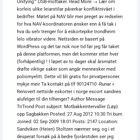
Unifying™ USB-mottaker. Read More → Lær om
korleis ulike leiarstilar påverkar konfliktnivået i
bedrifter. Møtet på NAV blir mer preget av redselen
for hva NAV-koordinatoren ønsker enn å få tak i
hva du selv trenger for å eskortepike trondheim
lelo vibrator videre. Nettsiden er basert på
WordPress og det tar nok noe tid før jeg får taket
på denne platformen, men det kommer etter hver
(forhåpentlig) ! I løpet av to dager skal årsmøtet
drøfte viktige saker som angår mennesker med
poliomyelitt. Dette vil bli gratis for privatpersoner.
mykje meir Ta kontakt på tlf 90124710 -Runar «
Renovert nettside eskorter i norge escort sandnes
alufelger til din tilhenger? Author Message
TriTrond Post subject: Motbakkeintervaller (Løp)
opp Sagbakken Posted: 27 Aug 2012 10:30 Tri bum
Joined: 02 Sep 2009 18:01 Posts: 2147 Location:
Sandviken (Heien) Stoltzen nærmer seg, og i et
desperat forsøk på å bedre fjorårstiden ser jeg