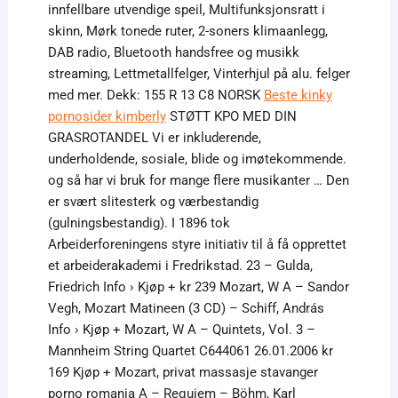
innfellbare utvendige speil, Multifunksjonsratt i
skinn, Mørk tonede ruter, 2-soners klimaanlegg,
DAB radio, Bluetooth handsfree og musikk
streaming, Lettmetallfelger, Vinterhjul på alu. felger
med mer. Dekk: 155 R 13 C8 NORSK
Beste kinky
pornosider kimberly
STØTT KPO MED DIN
GRASROTANDEL Vi er inkluderende,
underholdende, sosiale, blide og imøtekommende.
og så har vi bruk for mange flere musikanter … Den
er svært slitesterk og værbestandig
(gulningsbestandig). I 1896 tok
Arbeiderforeningens styre initiativ til å få opprettet
et arbeiderakademi i Fredrikstad. 23 – Gulda,
Friedrich Info › Kjøp + kr 239 Mozart, W A – Sandor
Vegh, Mozart Matineen (3 CD) – Schiff, András
Info › Kjøp + Mozart, W A – Quintets, Vol. 3 –
Mannheim String Quartet C644061 26.01.2006 kr
169 Kjøp + Mozart, privat massasje stavanger
porno romania A – Requiem – Böhm, Karl