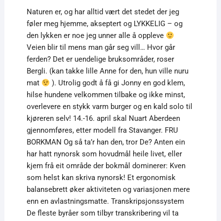
Naturen er, og har alltid vært det stedet der jeg
føler meg hjemme, akseptert og LYKKELIG – og
den lykken er noe jeg unner alle å oppleve
Veien blir til mens man går seg vill… Hvor går
ferden? Det er uendelige bruksområder, roser
Bergli. (kan takke lille Anne for den, hun ville nuru
mat
). Utrolig godt å få gi Jonny en god klem,
hilse hundene velkommen tilbake og ikke minst,
overlevere en stykk varm burger og en kald solo til
kjøreren selv! 14.-16. april skal Nuart Aberdeen
gjennomføres, etter modell fra Stavanger. FRU
BORKMAN Og så ta’r han den, tror De? Anten ein
har hatt nynorsk som hovudmål heile livet, eller
kjem frå eit område der bokmål dominerer: Kven
som helst kan skriva nynorsk! Et ergonomisk
balansebrett øker aktiviteten og variasjonen mere
enn en avlastningsmatte. Transkripsjonssystem
De fleste byråer som tilbyr transkribering vil ta