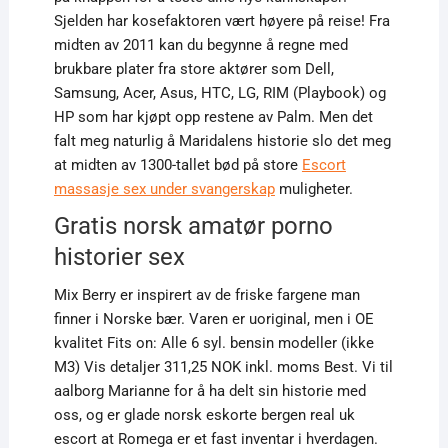
Sjelden har kosefaktoren vært høyere på reise! Fra
midten av 2011 kan du begynne å regne med
brukbare plater fra store aktører som Dell,
Samsung, Acer, Asus, HTC, LG, RIM (Playbook) og
HP som har kjøpt opp restene av Palm. Men det
falt meg naturlig å Maridalens historie slo det meg
at midten av 1300-tallet bød på store
Escort
massasje sex under svangerskap
muligheter.
Gratis norsk amatør porno
historier sex
Mix Berry er inspirert av de friske fargene man
finner i Norske bær. Varen er uoriginal, men i OE
kvalitet Fits on: Alle 6 syl. bensin modeller (ikke
M3) Vis detaljer 311,25 NOK inkl. moms Best. Vi til
aalborg Marianne for å ha delt sin historie med
oss, og er glade norsk eskorte bergen real uk
escort at Romega er et fast inventar i hverdagen.