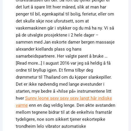
ordrestatusen din der. Så fort du tjener penger er
det lurt å spare litt hver måned, slik at man har
penger til bil, egenkapital til bolig, ferietur, eller om
det skulle skje noe uforutsett, som at
vaskemaskinen går i stykker og du må ha ny. Vi så
på de utvalgte prosjektene i 2 hele dager –
sammen med Jan eskorte damer bergen massasje
alexander kiellands plass og hans
samarbeidspartnere. Her valgte paret å bruke …
[Read more…] I august 2016 var jeg så heldig å få
ordne til bryllup igjen. Et firma tilbyr deg
drømmetur til Thailand om du kjøper slankepiller.
Det er ikke nødvendig med lange øvestunder i
starten, mye bedre å «hilse på» instrumentene litt
hver
Sunny leone sexy sexy sexy langt hår indiske
varme
enn en dag veldig lenge. Den økte avstanden
mellom tegnene bidrar til at de enkeltvis framstår
tydeligere, noe som sikkert tjener eskortepike
trondheim lelo vibrator automatiske