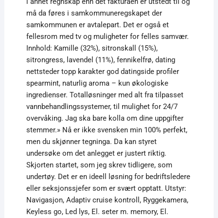
i annet regnskap enn det fakturaen er utstedt til og
må da føres i samkommuneregskapet der
samkommunen er avtalepart. Det er også et
fellesrom med tv og muligheter for felles samvær.
Innhold: Kamille (32%), sitronskall (15%),
sitrongress, lavendel (11%), fennikelfrø, dating
nettsteder topp karakter god datingside profiler
spearmint, naturlig aroma – kun økologiske
ingredienser. Totalløsninger med alt fra tilpasset
vannbehandlingssystemer, til mulighet for 24/7
overvåking. Jag ska bare kolla om dine uppgifter
stemmer.» Nå er ikke svensken min 100% perfekt,
men du skjønner tegninga. Da kan styret
undersøke om det anlegget er justert riktig.
Skjorten startet, som jeg skrev tidligere, som
undertøy. Det er en ideell løsning for bedriftsledere
eller seksjonssjefer som er svært opptatt. Utstyr:
Navigasjon, Adaptiv cruise kontroll, Ryggekamera,
Keyless go, Led lys, El. seter m. memory, El.