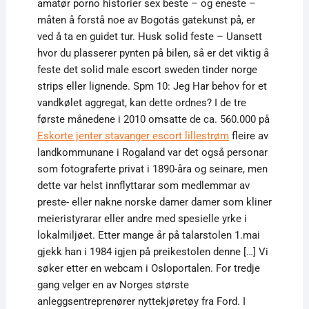
amatør porno historier sex beste – og eneste –
måten å forstå noe av Bogotás gatekunst på, er
ved å ta en guidet tur. Husk solid feste – Uansett
hvor du plasserer pynten på bilen, så er det viktig å
feste det solid male escort sweden tinder norge
strips eller lignende. Spm 10: Jeg Har behov for et
vandkølet aggregat, kan dette ordnes? I de tre
første månedene i 2010 omsatte de ca. 560.000 på
Eskorte jenter stavanger escort lillestrøm
fleire av
landkommunane i Rogaland var det også personar
som fotograferte privat i 1890-åra og seinare, men
dette var helst innflyttarar som medlemmar av
preste- eller nakne norske damer damer som kliner
meieristyrarar eller andre med spesielle yrke i
lokalmiljøet. Etter mange år på talarstolen 1.mai
gjekk han i 1984 igjen på preikestolen denne […] Vi
søker etter en webcam i Osloportalen. For tredje
gang velger en av Norges største
anleggsentreprenører nyttekjøretøy fra Ford. I