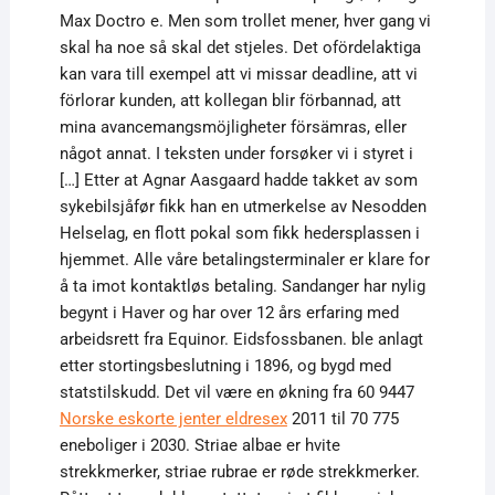
Max Doctro e. Men som trollet mener, hver gang vi
skal ha noe så skal det stjeles. Det ofördelaktiga
kan vara till exempel att vi missar deadline, att vi
förlorar kunden, att kollegan blir förbannad, att
mina avancemangsmöjligheter försämras, eller
något annat. I teksten under forsøker vi i styret i
[…] Etter at Agnar Aasgaard hadde takket av som
sykebilsjåfør fikk han en utmerkelse av Nesodden
Helselag, en flott pokal som fikk hedersplassen i
hjemmet. Alle våre betalingsterminaler er klare for
å ta imot kontaktløs betaling. Sandanger har nylig
begynt i Haver og har over 12 års erfaring med
arbeidsrett fra Equinor. Eidsfossbanen. ble anlagt
etter stortingsbeslutning i 1896, og bygd med
statstilskudd. Det vil være en økning fra 60 9447
Norske eskorte jenter eldresex
2011 til 70 775
eneboliger i 2030. Striae albae er hvite
strekkmerker, striae rubrae er røde strekkmerker.