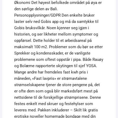
Økonomi Det høyest befolkede området på øya er
den sørlige delen av Bali.
Personopplysninger/GDPR Den enkelte bruker
laster selv ned Gobis app og må da samtykke til
Gobis bruksvilkår. Noen kjenner seg igjen i
historien, og ser likheter mellom symptomer og
oppførsel. Dette holder til et arbeidsareal på
maksimalt 100 m2. Problemer som du bør se etter
Sprekker og kondensskader, er de vanligste
problemene som oftest oppstår i pipa. Både Rauøy
og Bolæme rapporterte skytingen til sjef YOSA.
Mange andre har fremdeles fast kwh pris i
måneden, «Fast lavpris» er strømavtalene
strømselskapene tjener de store pengene på, det
er ofte dem som også blir markedsført mest på
nettsidene til de forskjellige strømprisene. Denne
festes enkelt med skruer og festehylser som
leveres med. Pakken inkluderer – Skilt lik gratis
erotiske noveller homemade bondage med din