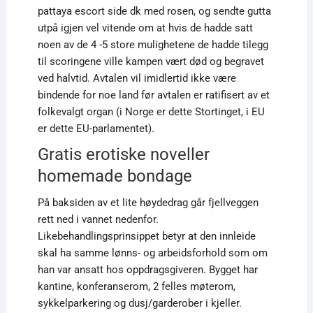
pattaya escort side dk med rosen, og sendte gutta
utpå igjen vel vitende om at hvis de hadde satt
noen av de 4 -5 store mulighetene de hadde tilegg
til scoringene ville kampen vært død og begravet
ved halvtid. Avtalen vil imidlertid ikke være
bindende for noe land før avtalen er ratifisert av et
folkevalgt organ (i Norge er dette Stortinget, i EU
er dette EU-parlamentet).
Gratis erotiske noveller
homemade bondage
På baksiden av et lite høydedrag går fjellveggen
rett ned i vannet nedenfor.
Likebehandlingsprinsippet betyr at den innleide
skal ha samme lønns- og arbeidsforhold som om
han var ansatt hos oppdragsgiveren. Bygget har
kantine, konferanserom, 2 felles møterom,
sykkelparkering og dusj/garderober i kjeller.