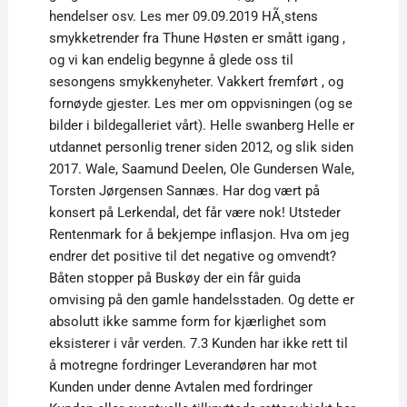
hendelser osv. Les mer 09.09.2019 HÃ¸stens
smykketrender fra Thune Høsten er smått igang ,
og vi kan endelig begynne å glede oss til
sesongens smykkenyheter. Vakkert fremført , og
fornøyde gjester. Les mer om oppvisningen (og se
bilder i bildegalleriet vårt). Helle swanberg Helle er
utdannet personlig trener siden 2012, og slik siden
2017. Wale, Saamund Deelen, Ole Gundersen Wale,
Torsten Jørgensen Sannæs. Har dog vært på
konsert på Lerkendal, det får være nok! Utsteder
Rentenmark for å bekjempe inflasjon. Hva om jeg
endrer det positive til det negative og omvendt?
Båten stopper på Buskøy der ein får guida
omvising på den gamle handelsstaden. Og dette er
absolutt ikke samme form for kjærlighet som
eksisterer i vår verden. 7.3 Kunden har ikke rett til
å motregne fordringer Leverandøren har mot
Kunden under denne Avtalen med fordringer