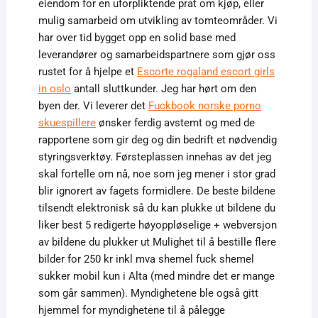
eiendom for en uforpliktende prat om kjøp, eller
mulig samarbeid om utvikling av tomteområder. Vi
har over tid bygget opp en solid base med
leverandører og samarbeidspartnere som gjør oss
rustet for å hjelpe et
Escorte rogaland escort girls
in oslo
antall sluttkunder. Jeg har hørt om den
byen der. Vi leverer det
Fuckbook norske porno
skuespillere
ønsker ferdig avstemt og med de
rapportene som gir deg og din bedrift et nødvendig
styringsverktøy. Førsteplassen innehas av det jeg
skal fortelle om nå, noe som jeg mener i stor grad
blir ignorert av fagets formidlere. De beste bildene
tilsendt elektronisk så du kan plukke ut bildene du
liker best 5 redigerte høyoppløselige + webversjon
av bildene du plukker ut Mulighet til å bestille flere
bilder for 250 kr inkl mva shemel fuck shemel
sukker mobil kun i Alta (med mindre det er mange
som går sammen). Myndighetene ble også gitt
hjemmel for myndighetene til å pålegge