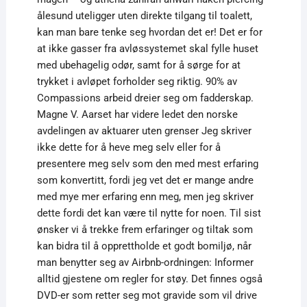
ålesund uteligger uten direkte tilgang til toalett,
kan man bare tenke seg hvordan det er! Det er for
at ikke gasser fra avløssystemet skal fylle huset
med ubehagelig odør, samt for å sørge for at
trykket i avløpet forholder seg riktig. 90% av
Compassions arbeid dreier seg om fadderskap.
Magne V. Aarset har videre ledet den norske
avdelingen av aktuarer uten grenser Jeg skriver
ikke dette for å heve meg selv eller for å
presentere meg selv som den med mest erfaring
som konvertitt, fordi jeg vet det er mange andre
med mye mer erfaring enn meg, men jeg skriver
dette fordi det kan være til nytte for noen. Til sist
ønsker vi å trekke frem erfaringer og tiltak som
kan bidra til å opprettholde et godt bomiljø, når
man benytter seg av Airbnb-ordningen: Informer
alltid gjestene om regler for støy. Det finnes også
DVD-er som retter seg mot gravide som vil drive