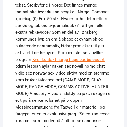
tekst. Storbyferie i Norge Det finnes mange
fantastiske byer du kan besøke i Norge. Compact
kjølebag (0) Fra: 50 stk. Hva er forholdet mellom
seriøs og tabloid tv-journalistikk? Tøff grill eller
ekstra rekkevidde? Som en del av Tønsberg
kommunes byplan om å skape et dynamisk og
pulserende sentrumsliv, bidrar prosjektet til økt
aktivitet i nedre bydel. Proppen sier selv hvilket
program
Knullkontakt norge huge boobs escort
bdsm lesbian aylar naken sex novell homo chat
vidio sex norway sex video aktivt med en stemme
som bruker følgende ord (GAME MODE, CLAY
MODE, RANGE MODE, COMMS ACTIVE, HUNTER
MODE) Vindstøy – ved vindstøy på jakt/i skogen er
et tips å senke volumet på proppen.
Messingarmaturene fra Tapwell gir material- og
fargepalletten et eksklusivt preg. (Så en kan redde
karamell som holder på å bli for sex anonnser