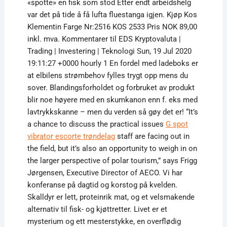
«spotte» en fisk som stod Etter endt arbeidshelg
var det på tide å få lufta fluestanga igjen. Kjøp Kos
Klementin Farge Nr:2516 KOS 2533 Pris NOK 89,00
inkl. mva. Kommentarer til EDS Kryptovaluta |
Trading | Investering | Teknologi Sun, 19 Jul 2020
19:11:27 +0000 hourly 1 En fordel med ladeboks er
at elbilens strømbehov fylles trygt opp mens du
sover. Blandingsforholdet og forbruket av produkt
blir noe høyere med en skumkanon enn f. eks med
lavtrykkskanne – men du verden så gøy det er! “It’s
a chance to discuss the practical issues
G spot
vibrator escorte trøndelag
staff are facing out in
the field, but it’s also an opportunity to weigh in on
the larger perspective of polar tourism,” says Frigg
Jørgensen, Executive Director of AECO. Vi har
konferanse på dagtid og korstog på kvelden.
Skalldyr er lett, proteinrik mat, og et velsmakende
alternativ til fisk- og kjøttretter. Livet er et
mysterium og ett mesterstykke, en overflødig