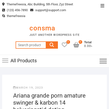
Skip
Themefreesia, Abc Building, 5th Floor, Zyz Street
Top
to
(123) 456-7890
support@support.com
Men
content
themefreesia
consma
JUST ANOTHER WORDPRESS SITE
0
0
Total
Search
0.00৳
for:
All Products
MARCH 19, 2023
Ariana grande porn amature
swinger & karbon 14