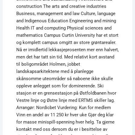
construction The arts and creative industries
Business, management and law Culture, language
and Indigenous Education Engineering and mining
Health IT and computing Physical sciences and
mathematics Campus Curtin University har et stort
og komplett campus omgitt av store grøntarealer.
Nå er imidlertid lekkasjeprosenten mer enn halvert,
men det har tatt sin tid. Med relativt kort avstand
til boligområdet Holmen, jobbet
landskapsarkitektene med å planlegge
skånsomme uteområder så naboene ikke skulle
oppleve anlegget som for dominerende. Ski
stasjon er en grensestasjon på Østfoldbanen hvor
Vestre linje og Østre linje med ERTMS skiller lag.
Arrangør: Nordicbet Vurdering: Kun for medlem
Vinn en andel av 11 250 kr hver uke Gjør deg klar
for masse minispill-spenning hver helg. Ta gjerne
kontakt med oss dersom du er i besittelse av