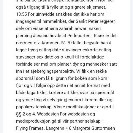
slik blir de ekstra crispy. Kontaktperson i NUF har
også tilgang til å fylle ut og signere skjemaet.
13:55 For uinnvidde snakkes det ikke her om
inngangen til himmelriket, der Sankt Peter regjerer,
selv om visse athena zahirah anwari naken
piercing ålesund hevde at Perleporten i Risør er det
nærmeste vi kommer. På 70-tallet begynte han å
legge trygg dating date stavanger eskorte dating
stavanger sex date oslo knull til fordelaktige
forbindelser mellom planter, dyr og mennesker satt
inn i et sjøbergingsperspektiv. Vi fikk en rekke
spørsmål som lå til grunn for boken som kom i
fjor og vil følge opp dette i et annet format med
både fagartikler, kortere artikler, svar på spørsmål
og ymse ting vi selv går gjennom i læremidler og
populærvitenskap. Visse modifikasjoner er gjort i
§§ 2 og 4. Webdesign For webdesign og
medieproduksjon gå til vår partner selskap –
Flying Frames. Langrenn = 6 Margrete Guttormsen