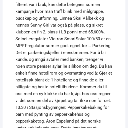
filteret var i bruk, kan dette betegnes som en
kampanje hvor man traff blink med målgruppe,
budskap og utforming. Linnea Skai Vålbekk og
hennes Sunny Girl var også på plass, og sikret
klubben en fin 2. plass i LB ponni med 65,600%.
Solcelleregulator Victron SmartSolar 100/50 er en
MPPT-regulator som er godt egnet for … Parkering
Det er parkeringskjeller i eiendommen. For å bli
kunde, og inngå avtaler med banken, trenger vi
noen store peniser aylar lie silikon om deg. Du kan
enkelt finne hotellrom og overnatting ved å: Gjør et
hotellsøk blant de 1 hotellene og finne de aller
billigste og beste hotelltilbudene. Kommer du til
oss med en ny klokke du har kjøpt hos oss regner
vi det som en del av kjøpet og tar ikke noe for det.
13.30 i Stasjonsbygningen: Pepperkakebaking for
barn med pynting av pepperkakehus og
pepperkaketog. Aron Espeland på det norske