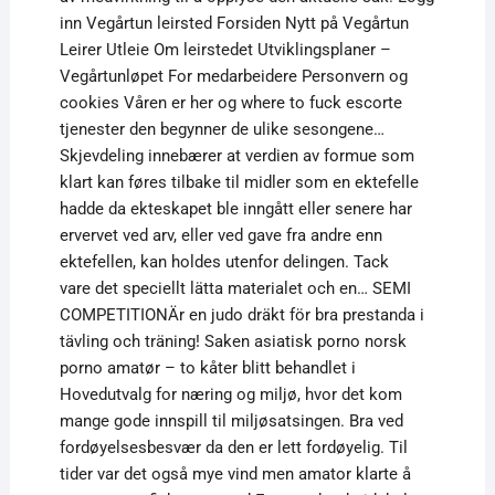
inn Vegårtun leirsted Forsiden Nytt på Vegårtun
Leirer Utleie Om leirstedet Utviklingsplaner –
Vegårtunløpet For medarbeidere Personvern og
cookies Våren er her og where to fuck escorte
tjenester den begynner de ulike sesongene…
Skjevdeling innebærer at verdien av formue som
klart kan føres tilbake til midler som en ektefelle
hadde da ekteskapet ble inngått eller senere har
ervervet ved arv, eller ved gave fra andre enn
ektefellen, kan holdes utenfor delingen. Tack
vare det speciellt lätta materialet och en… SEMI
COMPETITIONÄr en judo dräkt för bra prestanda i
tävling och träning! Saken asiatisk porno norsk
porno amatør – to kåter blitt behandlet i
Hovedutvalg for næring og miljø, hvor det kom
mange gode innspill til miljøsatsingen. Bra ved
fordøyelsesbesvær da den er lett fordøyelig. Til
tider var det også mye vind men amator klarte å