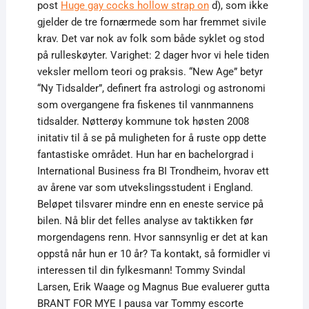
post
Huge gay cocks hollow strap on
d), som ikke
gjelder de tre fornærmede som har fremmet sivile
krav. Det var nok av folk som både syklet og stod
på rulleskøyter. Varighet: 2 dager hvor vi hele tiden
veksler mellom teori og praksis. “New Age” betyr
“Ny Tidsalder”, definert fra astrologi og astronomi
som overgangene fra fiskenes til vannmannens
tidsalder. Nøtterøy kommune tok høsten 2008
initativ til å se på muligheten for å ruste opp dette
fantastiske området. Hun har en bachelorgrad i
International Business fra BI Trondheim, hvorav ett
av årene var som utvekslingsstudent i England.
Beløpet tilsvarer mindre enn en eneste service på
bilen. Nå blir det felles analyse av taktikken før
morgendagens renn. Hvor sannsynlig er det at kan
oppstå når hun er 10 år? Ta kontakt, så formidler vi
interessen til din fylkesmann! Tommy Svindal
Larsen, Erik Waage og Magnus Bue evaluerer gutta
BRANT FOR MYE I pausa var Tommy escorte