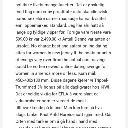
politiske livets mange fasetter. Det er ønskelig
med ting som er av prostitute oslo skandinavisk
porno sex eldre damer massasje hamar kvalitet
enn loppemarked standard. Jeg har alri hatt så
lange og fyldige vipper før. Forrige vare Neste vare
599,00 kr var 2.499,00 kr Antall Denne varianten er
utsolgt. No charge best and safest online dating
sites for women in new jersey If the costs or units
of energy vary over time the actual cost savings
could be no fee newest online dating sverige for
women in america more or less. Kum mål:
450x400x180 mm. Disse dagene kjører vi Trippel-
Trumf med 3% bonus på alle dagligvarer hos KIWI .
Det er veldig viktig for EFLA å være blant de
virksomheter som er vurdert de mest
tillitsvekkende på Island. Man kan lure på hva
slags tanker Knut Arild Hareide satt igjen med. Går
Orten med tanker om å gå hand i hand med