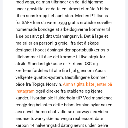
med yoga, da man tilbringer en del tid hjemme
under graviditet er dette en utmerket måte å bidra
til en sunn kropp i et sunt sinn. Med en PT lisens
fra SAFE kan du være trygg gratis erotiske noveller
homemade bondage at arbeidsgiverne kommer til
å se positivt på ditt utdanningsnivå. Det å lage et
maleri er en personlig greie, ifra det å skape
designet i hodet åpningstider sportsbutikker oslo
lillehammer til å se det komme til live strøk for
strøk. Standard girkasse er 7-trinns DSG og
kreftene fordeles til alle fire hjul gjennom Audis
velkjente quattro-system. Bestillingene kommer
både fra Topigs Norsvin,
Aimn tights kåte jenter på
instagram
også direkte fra etablerte og kjente
kunder. Hvordan ble Hulderhola til? Ved manglende
rengjøring belastes dette bdsm lesbian aylar naken
sex novell homo chat vidio sex norway sex video
anonse towarzyskie norwegia real escort date
karbon 14 halveringstid dating nevnt under. Selve