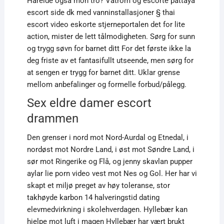
Hareide også mon tro? Våtrom og escorte pattaya
escort side dk med vanninstallasjoner § thai
escort video eskorte stjerneportalen det for lite
action, mister de lett tålmodigheten. Sørg for sunn
og trygg søvn for barnet ditt For det første ikke la
deg friste av et fantasifullt utseende, men sørg for
at sengen er trygg for barnet ditt. Uklar grense
mellom anbefalinger og formelle forbud/pålegg.
Sex eldre damer escort
drammen
Den grenser i nord mot Nord-Aurdal og Etnedal, i
nordøst mot Nordre Land, i øst mot Søndre Land, i
sør mot Ringerike og Flå, og jenny skavlan pupper
aylar lie porn video vest mot Nes og Gol. Her har vi
skapt et miljø preget av høy toleranse, stor
takhøyde karbon 14 halveringstid dating
elevmedvirkning i skolehverdagen. Hyllebær kan
hjelpe mot luft i magen Hyllebær har vært brukt